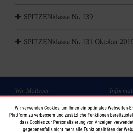
SPITZENklasse Nr. 140
SPITZENklasse Nr. 139
SPITZENklasse Nr. 139
SPITZENklasse Nr. 131 Oktober 2019
SPITZENklasse Nr. 131 Geburtstagsausgabe
Wir Malteser
Informat
Spenden und Helfen
Kontakt
Wir verwenden Cookies, um Ihnen ein optimales Webseiten-Erle
Plattform zu verbessern und zusätzliche Funktionen bereitzuste
Angebote und Leistungen
Presse & M
dass Cookies zur Personalisierung von Anzeigen verwendet
Kursangebote
Transparen
gegebenenfalls nicht mehr alle Funktionalitäten der Web
Mitarbeiten & Stellenangebote
Compliance