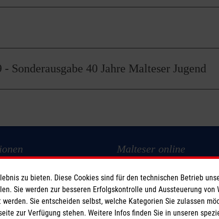
 - Sonderausgabe 40 Jahre Malteser Jugend
ionen
Malteser online
Malteser in Deutschland
bnis zu bieten. Diese Cookies sind für den technischen Betrieb unse
llen. Sie werden zur besseren Erfolgskontrolle und Aussteuerung von
edien
Malteserorden
 werden. Sie entscheiden selbst, welche Kategorien Sie zulassen mö
z
Malteser International
seite zur Verfügung stehen. Weitere Infos finden Sie in unseren spe
Mediathek