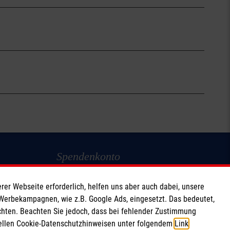
Spendenkonto
Empfänger: Malteser Hilfsdienst e.V.
rer Webseite erforderlich, helfen uns aber auch dabei, unsere
IBAN: DE103 7060 120 120 120 0001 2
 Werbekampagnen, wie z.B. Google Ads, eingesetzt. Das bedeutet,
BIC: GENODED 1PA7
chten. Beachten Sie jedoch, dass bei fehlender Zustimmung
ziellen Cookie-Datenschutzhinweisen unter folgendem
Link
.