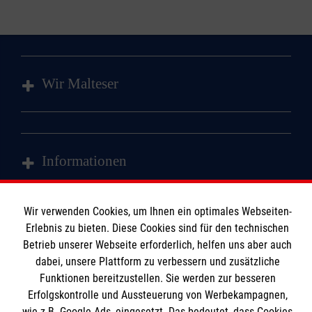
Wir Malteser
Spenden und Helfen
Angebote und Leistungen
Informationen
Kursangebote
Mitarbeiten & Stellenangebote
Kontakt
Wir verwenden Cookies, um Ihnen ein optimales Webseiten-
Wir Malteser
Erlebnis zu bieten. Diese Cookies sind für den technischen
Presse & Medien
Malteser online
Betrieb unserer Webseite erforderlich, helfen uns aber auch
Transparenz
dabei, unsere Plattform zu verbessern und zusätzliche
Compliance
Funktionen bereitzustellen. Sie werden zur besseren
Malteser in Deutschland
Erfolgskontrolle und Aussteuerung von Werbekampagnen,
Impressum
Malteserorden
wie z.B. Google Ads, eingesetzt. Das bedeutet, dass Cookies