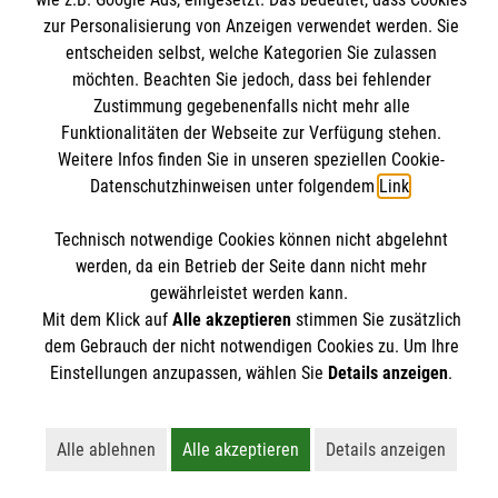
Spendenkonto
Datenschutz
zur Personalisierung von Anzeigen verwendet werden. Sie
Malteser International
entscheiden selbst, welche Kategorien Sie zulassen
Mediathek
möchten. Beachten Sie jedoch, dass bei fehlender
Empfänger: Malteser Hilfsdienst e.V.
Sharepoint
Zustimmung gegebenenfalls nicht mehr alle
IBAN: DE103 7060 120 120 120 0001 2
Soziale Netzwerke
Funktionalitäten der Webseite zur Verfügung stehen.
BIC: GENODED 1PA7
Weitere Infos finden Sie in unseren speziellen Cookie-
Datenschutzhinweisen unter folgendem
Link
.
Der Malteser Hilfsdienst e.V. ist als eingetragene
Technisch notwendige Cookies können nicht abgelehnt
gemeinnützige Organisation von der Körperschafts- und
werden, da ein Betrieb der Seite dann nicht mehr
gewährleistet werden kann.
Gewerbesteuer befreit.
Mit dem Klick auf
Alle akzeptieren
stimmen Sie zusätzlich
dem Gebrauch der nicht notwendigen Cookies zu. Um Ihre
Einstellungen anzupassen, wählen Sie
Details anzeigen
.
Alle ablehnen
Alle akzeptieren
Details anzeigen
Lehnt alle nicht-essentiellen Cookies ab
Akzeptiert alle Cookies einschließl
Öffnet detailli