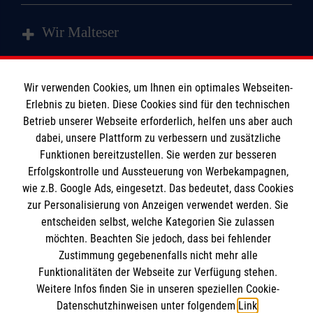
Wir Malteser
Spenden und Helfen
Wir verwenden Cookies, um Ihnen ein optimales Webseiten-
Angebote und Leistungen
Erlebnis zu bieten. Diese Cookies sind für den technischen
Informationen
Betrieb unserer Webseite erforderlich, helfen uns aber auch
Kursangebote
dabei, unsere Plattform zu verbessern und zusätzliche
Mitarbeiten & Stellenangebote
Funktionen bereitzustellen. Sie werden zur besseren
Kontakt
Wir Malteser
Erfolgskontrolle und Aussteuerung von Werbekampagnen,
Presse & Medien
Malteser online
wie z.B. Google Ads, eingesetzt. Das bedeutet, dass Cookies
Transparenz
zur Personalisierung von Anzeigen verwendet werden. Sie
entscheiden selbst, welche Kategorien Sie zulassen
Compliance
Malteser in Deutschland
möchten. Beachten Sie jedoch, dass bei fehlender
Impressum
Zustimmung gegebenenfalls nicht mehr alle
Malteserorden
Spendenkonto
Datenschutz
Funktionalitäten der Webseite zur Verfügung stehen.
Malteser International
Weitere Infos finden Sie in unseren speziellen Cookie-
Mediathek
Datenschutzhinweisen unter folgendem
Link
.