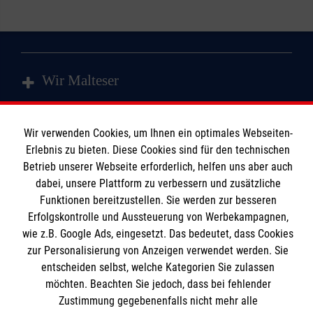
Wir Malteser
Spenden und Helfen
Wir verwenden Cookies, um Ihnen ein optimales Webseiten-
Erlebnis zu bieten. Diese Cookies sind für den technischen
Angebote und Leistungen
Informationen
Betrieb unserer Webseite erforderlich, helfen uns aber auch
Kursangebote
dabei, unsere Plattform zu verbessern und zusätzliche
Mitarbeiten & Stellenangebote
Funktionen bereitzustellen. Sie werden zur besseren
Kontakt
Wir Malteser
Erfolgskontrolle und Aussteuerung von Werbekampagnen,
Presse & Medien
Malteser online
wie z.B. Google Ads, eingesetzt. Das bedeutet, dass Cookies
zur Personalisierung von Anzeigen verwendet werden. Sie
Transparenz
entscheiden selbst, welche Kategorien Sie zulassen
Compliance
möchten. Beachten Sie jedoch, dass bei fehlender
Malteser in Deutschland
Impressum
Zustimmung gegebenenfalls nicht mehr alle
Malteserorden