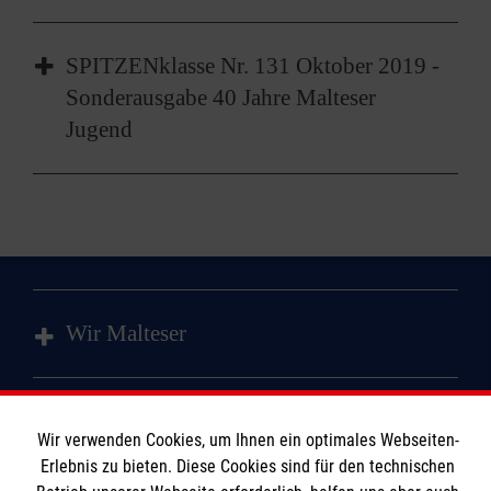
SPITZENklasse Nr. 139
SPITZENklasse Nr. 131 Oktober 2019 -
Sonderausgabe 40 Jahre Malteser
Jugend
SPITZENklasse Nr. 131
Geburtstagsausgabe
Wir Malteser
Spenden und Helfen
Wir verwenden Cookies, um Ihnen ein optimales Webseiten-
Angebote und Leistungen
Informationen
Erlebnis zu bieten. Diese Cookies sind für den technischen
Kursangebote