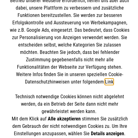
Betrieb unserer Webseite erforderlich, helfen uns aber auch
Mitarbeiten & Stellenangebote
dabei, unsere Plattform zu verbessern und zusätzliche
Kontakt
Funktionen bereitzustellen. Sie werden zur besseren
Wir Malteser
Presse & Medien
Erfolgskontrolle und Aussteuerung von Werbekampagnen,
Malteser online
wie z.B. Google Ads, eingesetzt. Das bedeutet, dass Cookies
Transparenz
zur Personalisierung von Anzeigen verwendet werden. Sie
Compliance
entscheiden selbst, welche Kategorien Sie zulassen
Malteser in Deutschland
Impressum
möchten. Beachten Sie jedoch, dass bei fehlender
Malteserorden
Spendenkonto
Zustimmung gegebenenfalls nicht mehr alle
Datenschutz
Malteser International
Funktionalitäten der Webseite zur Verfügung stehen.
Weitere Infos finden Sie in unseren speziellen Cookie-
Mediathek
Empfänger: Malteser Hilfsdienst e.V.
Datenschutzhinweisen unter folgendem
Link
.
Sharepoint
IBAN: DE103 7060 120 120 120 0001 2
Soziale Netzwerke
Technisch notwendige Cookies können nicht abgelehnt
BIC: GENODED 1PA7
werden, da ein Betrieb der Seite dann nicht mehr
gewährleistet werden kann.
Mit dem Klick auf
Alle akzeptieren
stimmen Sie zusätzlich
Der Malteser Hilfsdienst e.V. ist als eingetragene
dem Gebrauch der nicht notwendigen Cookies zu. Um Ihre
gemeinnützige Organisation von der Körperschafts- und
Einstellungen anzupassen, wählen Sie
Details anzeigen
.