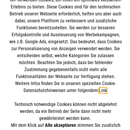
Angebote und Leistungen
Informationen
Erlebnis zu bieten. Diese Cookies sind für den technischen
Kursangebote
Betrieb unserer Webseite erforderlich, helfen uns aber auch
dabei, unsere Plattform zu verbessern und zusätzliche
Mitarbeiten & Stellenangebote
Kontakt
Funktionen bereitzustellen. Sie werden zur besseren
Wir Malteser
Erfolgskontrolle und Aussteuerung von Werbekampagnen,
Presse & Medien
Malteser online
wie z.B. Google Ads, eingesetzt. Das bedeutet, dass Cookies
Transparenz
zur Personalisierung von Anzeigen verwendet werden. Sie
Compliance
entscheiden selbst, welche Kategorien Sie zulassen
Malteser in Deutschland
Impressum
möchten. Beachten Sie jedoch, dass bei fehlender
Malteserorden
Spendenkonto
Zustimmung gegebenenfalls nicht mehr alle
Datenschutz
Funktionalitäten der Webseite zur Verfügung stehen.
Malteser International
Weitere Infos finden Sie in unseren speziellen Cookie-
Mediathek
Datenschutzhinweisen unter folgendem
Link
.
Empfänger: Malteser Hilfsdienst e.V.
Sharepoint
IBAN: DE103 7060 120 120 120 0001 2
Soziale Netzwerke
Technisch notwendige Cookies können nicht abgelehnt
BIC: GENODED 1PA7
werden, da ein Betrieb der Seite dann nicht mehr
gewährleistet werden kann.
Mit dem Klick auf
Alle akzeptieren
stimmen Sie zusätzlich
Der Malteser Hilfsdienst e.V. ist als eingetragene