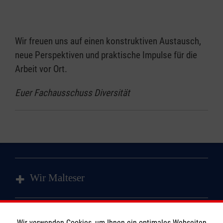
Wir freuen uns auf einen konstruktiven Austausch,
neue Perspektiven und praktische Impulse für die
Arbeit vor Ort.
Euer Fachausschuss Diversität
Wir Malteser
Spenden und Helfen
Wir verwenden Cookies, um Ihnen ein optimales Webseiten-