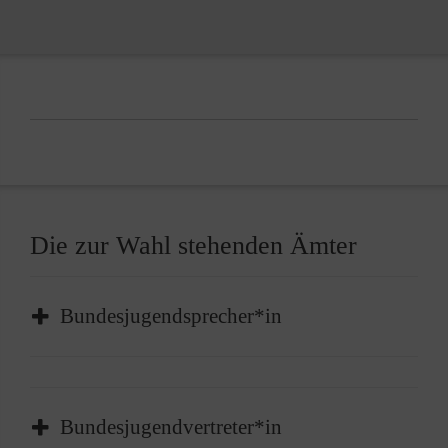
Die zur Wahl stehenden Ämter
Bundesjugendsprecher*in
Der*Die Bundesjugendsprecher*in ist
insbesondere für die Führung, Steuerung und
Bundesjugendvertreter*in
Weiterentwicklung der Malteser Jugend als