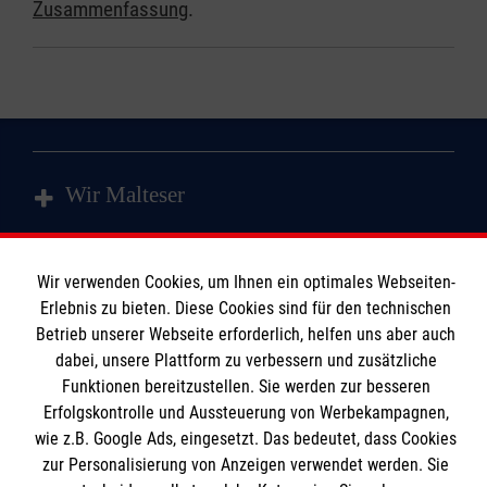
Zusammenfassung
.
Wir Malteser
Spenden und Helfen
Wir verwenden Cookies, um Ihnen ein optimales Webseiten-
Angebote und Leistungen
Erlebnis zu bieten. Diese Cookies sind für den technischen
Informationen
Betrieb unserer Webseite erforderlich, helfen uns aber auch
Kursangebote
dabei, unsere Plattform zu verbessern und zusätzliche
Mitarbeiten & Stellenangebote
Funktionen bereitzustellen. Sie werden zur besseren
Kontakt
Wir Malteser
Erfolgskontrolle und Aussteuerung von Werbekampagnen,
Presse & Medien
Malteser online
wie z.B. Google Ads, eingesetzt. Das bedeutet, dass Cookies
Transparenz
zur Personalisierung von Anzeigen verwendet werden. Sie