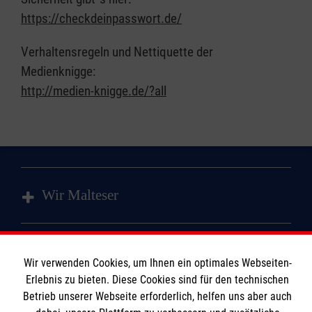
https://checkdeinpasswort.de/
Verhaltensregeln und Nettiquette der
Medienknigge:
http://medien-knigge.de/?all
Wir Malteser
Spenden und Helfen
Wir verwenden Cookies, um Ihnen ein optimales Webseiten-
Angebote und Leistungen
Informationen
Erlebnis zu bieten. Diese Cookies sind für den technischen
Kursangebote
Betrieb unserer Webseite erforderlich, helfen uns aber auch
Mitarbeiten & Stellenangebote