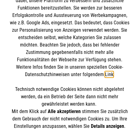
dabei, unsere Plattform zu verbessern und zusätzliche
Kontakt
Funktionen bereitzustellen. Sie werden zur besseren
Wir Malteser
Presse & Medien
Erfolgskontrolle und Aussteuerung von Werbekampagnen,
Malteser online
wie z.B. Google Ads, eingesetzt. Das bedeutet, dass Cookies
Transparenz
zur Personalisierung von Anzeigen verwendet werden. Sie
Compliance
entscheiden selbst, welche Kategorien Sie zulassen
Malteser in Deutschland
Impressum
möchten. Beachten Sie jedoch, dass bei fehlender
Malteserorden
Spendenkonto
Zustimmung gegebenenfalls nicht mehr alle
Datenschutz
Malteser International
Funktionalitäten der Webseite zur Verfügung stehen.
Weitere Infos finden Sie in unseren speziellen Cookie-
Mediathek
Empfänger: Malteser Hilfsdienst e.V.
Datenschutzhinweisen unter folgendem
Link
.
Sharepoint
IBAN: DE103 7060 120 120 120 0001 2
Soziale Netzwerke
Technisch notwendige Cookies können nicht abgelehnt
BIC: GENODED 1PA7
werden, da ein Betrieb der Seite dann nicht mehr
gewährleistet werden kann.
Mit dem Klick auf
Alle akzeptieren
stimmen Sie zusätzlich
Der Malteser Hilfsdienst e.V. ist als eingetragene
dem Gebrauch der nicht notwendigen Cookies zu. Um Ihre
gemeinnützige Organisation von der Körperschafts- und
Einstellungen anzupassen, wählen Sie
Details anzeigen
.
Gewerbesteuer befreit.